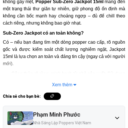
không gây mệt,
Popper
Sub-Zero Jackpot 15ml
mang đến
một trạng thái thư giãn tự nhiên, giữ phong độ ổn định mà
không cần bốc mạnh hay choáng ngợp – đủ để chill theo
cách riêng, nhưng không bao giờ nhạt.
Sub-Zero Jackpot có an toàn không?
Có – nếu bạn đang tìm một dòng popper cao cấp, rõ nguồn
gốc và được kiểm soát chất lượng nghiêm ngặt, Jackpot
15ml là lựa chọn an toàn và đáng tin cậy (ngay cả với người
mới).
Công thức rõ ràng, minh bạch từ nhà sản xuất: Sử dụng
kết hợp 3 hoạt chất Isobutyl Nitrite, Tert‑Butyl Nitrite và
Xem thêm
N‑Butyl Nitrite – thông tin được công bố đầy đủ trên bao
bì và nhãn phụ.
Chia sẻ cho bạn bè:
Sản xuất tại Mỹ – hợp pháp và tiêu chuẩn cao: Được
sản xuất bởi Sub-Zero Distributing LLC (Oregon, Hoa
Phạm Minh Phước
Kỳ) và lưu hành hợp pháp tại thị trường nội địa Mỹ.
Nhà Sáng Lập Poppers Việt Nam