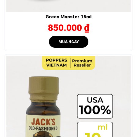
đặc biệt?
Sub-Zero Jackpot mang lại tác dụng thư giãn sâu nhưng có
Green Monster 15ml
kiểm soát, giúp người dùng giữ phong độ ổn định trong suốt
850.000 ₫
cuộc chơi mà không bị mệt hay choáng:
Thư giãn toàn thân – giúp dễ thả lỏng: Giãn cơ đều,
MUA NGAY
không quá nhanh, không gây sốc – hỗ trợ trạng thái sẵn
sàng một cách tự nhiên.
Duy trì khoái cảm ổn định – không tụt lực giữa chừng:
Tác dụng bám lâu, không cần dùng lặp lại liên tục, giúp
tiết kiệm và hiệu quả hơn.
Hạn chế tối đa tác dụng phụ: Không gây nhức đầu,
không gây mỏi cơ hoặc choáng sau khi dùng – phù hợp
để sử dụng trong không gian kín hoặc thời gian dài.
Hướng dẫn sử dụng – Bảo quản SUB-ZERO
JACKPOT 15ml đúng cách