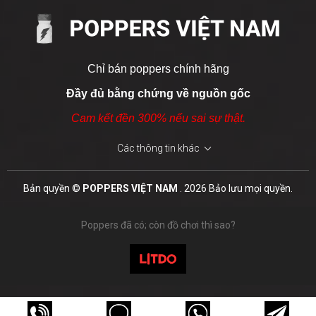
Lưu ý
: Chi tiết
HDSD poppers an toàn
đã được minh hoạ
trực quan ngay bên dưới.
Chỉ bán poppers chính hãng
Đầy đủ bằng chứng về nguồn gốc
Cam kết đền 300% nếu sai sự thật.
Các thông tin khác
Leather & Tobacco 15ml
Bản quyền ©
POPPERS VIỆT NAM
. 2026 Bảo lưu mọi quyền.
800.000 ₫
Poppers đã có; còn đồ chơi thì sao?
MUA NGAY
Nếu lỡ uống
: gây nôn và đến bác sĩ ngay lập tức.
Cảm giác thực tế & Thời gian tác dụng của SUB-
Pig Sweat 30ml
ZERO JACKPOT 15ml