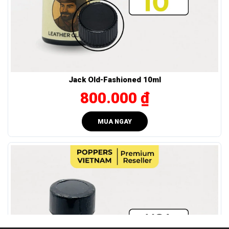
Hãy dùng
Popper Sub-Zero Jackpot 15ml
đúng cách để
đảm bảo hiệu quả và an toàn:
Liều lượng khuyến nghị
Bắt đầu với 1 lần hít nhẹ (không hít quá 2 lần liên tiếp).
Giữa các lần hít nên cách nhau ít nhất 5 phút.
Jack Old-Fashioned 10ml
Nên bắt đầu từ liều thấp và tăng dần nếu cần.
800.000 ₫
Cách sử dụng và bảo quản
Giữ chai cách mũi 2–3cm, hít nhẹ 1–2 giây là đủ.
MUA NGAY
Đậy kín nắp ngay sau khi dùng, tránh tiếp xúc không khí
lâu.
Bảo quản nơi khô, mát (<15°C), tránh nắng và nguồn
nhiệt.
Không sang chiết; dùng trong vòng 6 tháng kể từ khi mở
nắp.