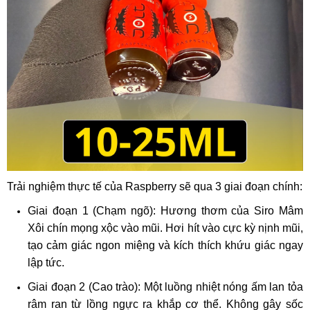
Trải nghiệm thực tế của Raspberry sẽ qua 3 giai đoạn chính:
Giai đoạn 1 (Chạm ngõ): Hương thơm của Siro Mâm
Xôi chín mọng xộc vào mũi. Hơi hít vào cực kỳ nịnh mũi,
tạo cảm giác ngon miệng và kích thích khứu giác ngay
lập tức.
Giai đoạn 2 (Cao trào): Một luồng nhiệt nóng ấm lan tỏa
râm ran từ lồng ngực ra khắp cơ thể. Không gây sốc