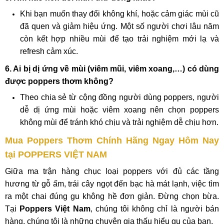
Khi bạn muốn thay đổi không khí, hoặc cảm giác mùi cũ
đã quen và giảm hiệu ứng. Một số người chơi lâu năm
còn kết hợp nhiều mùi để tạo trải nghiệm mới lạ và
refresh cảm xúc.
6. Ai bị dị ứng về mùi (viêm mũi, viêm xoang,…) có dùng
được poppers thơm không?
Theo chia sẻ từ cộng đồng người dùng poppers, người
dễ dị ứng mùi hoặc viêm xoang nên chọn poppers
không mùi để tránh khó chịu và trải nghiệm dễ chịu hơn.
Mua Poppers Thơm Chính Hãng Ngay Hôm Nay
tại POPPERS VIỆT NAM
Giữa ma trận hàng chục loại poppers với đủ các tầng
hương từ gỗ ấm, trái cây ngọt đến bạc hà mát lạnh, việc tìm
ra một chai đúng gu không hề đơn giản. Đừng chọn bừa.
Tại
Poppers Việt Nam
, chúng tôi không chỉ là người bán
hàng, chúng tôi là những chuyên gia thấu hiểu gu của bạn.