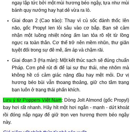
ngay lập tức bởi một mùi hương béo ngậy, tựa như mùi
bánh quy nướng hay hạt dẻ vừa ra lò.
Giai đoạn 2 (Cao trào): Thay vì cú sốc đánh thốc lên
não, gốc Propyl len lỏi sâu vào cơ bắp. Bạn sẽ cảm
nhận một luồng nhiệt nóng ấm lan tỏa rõ rệt từ lồng
ngực ra toàn thân. Cơ thể trở nên mềm nhũn, thư giãn
tuyệt đối trong sự đê mê, ấm áp và chậm rãi.
Giai đoạn 3 (Hạ màn): Một kết thúc sạch sẽ đúng chuẩn
Pháp. Cơn phê rút đi để lại sự thư thái, nhẹ nhõm mà
không hề có cảm giác nặng đầu hay mệt mỏi. Dư vị
hương béo bùi vẫn thoang thoảng, giữ cho tâm trạng
bạn luôn ở trạng thái phấn khích.
Lưu ý từ Poppers Việt Nam
: Dòng Jolt Almond (gốc Propyl)
bay hơi rất nhanh. Hãy hít một hơi ngắn - mạnh - dứt khoát
rồi đóng nắp ngay để giữ trọn vẹn hương thơm béo ngậy
này.