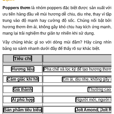
Poppers thơm
là nhóm poppers đặc biệt được sản xuất với
ưu tiên hàng đầu về mùi hương dễ chịu, dịu nhẹ, thay vì tập
trung vào độ mạnh hay cường độ sốc. Chúng nổi bật bởi
hương thơm êm ái, không gây khó chịu hay kích ứng mạnh,
mang lại trải nghiệm thư giãn tự nhiên khi sử dụng.
Vậy chúng khác gì so với dòng mùi đậm? Hãy cùng nhìn
bảng so sánh nhanh dưới đây để thấy rõ sự khác biệt.
Tiêu chí
Hương liệu
Pha chế và lọc kỹ để tạo hương thơm dị
Cảm giác khi hít
Êm ái, dịu nhẹ, không gây số
Giá thành
Thường cao hơ
Ai phù hợp
Người mới, người thí
Sản phẩm tiêu biểu
Jolt Amond
,
Jolt R