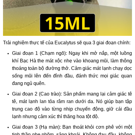
Trải nghiệm thực tế của Eucalytus sẽ qua 3 giai đoạn chính:
Giai đoạn 1 (Chạm ngõ): Ngay khi mở nắp, một luồng
khí Bạc Hà the mát xộc nhẹ vào khoang mũi, làm thông
thoáng toàn bộ đường thở. Cảm giác mát lạnh chạy dọc
sống mũi lên đến đỉnh đầu, đánh thức mọi giác quan
đang ngủ quên.
Giai đoạn 2 (Cao trào): Sản phẩm mang lại cảm giác tê
tê, mát lạnh lan tỏa râm ran dưới da. Nó giúp bạn tập
trung cao độ vào từng nhịp chuyển động, giữ cái đầu
lạnh nhưng cảm xúc thì thăng hoa tột độ.
Giai đoạn 3 (Hạ màn): Bạn thoát khỏi cơn phê với một
tinh thần nhẹ nhõm, sảng khoái. Không đau đầu, không