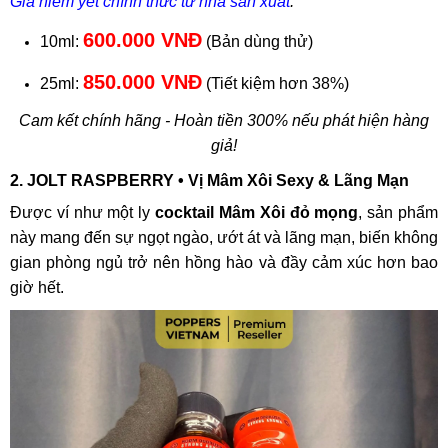
Giá niêm yết chính thức từ nhà sản xuất
:
600.000 VNĐ
10ml:
(Bản dùng thử)
850.000 VNĐ
25ml:
(Tiết kiệm hơn 38%)
Cam kết chính hãng - Hoàn tiền 300% nếu phát hiện hàng
giả!
2.
JOLT RASPBERRY
• Vị Mâm Xôi Sexy & Lãng Mạn
Được ví như một ly
cocktail Mâm Xôi đỏ mọng
, sản phẩm
này mang đến sự ngọt ngào, ướt át và lãng mạn, biến không
gian phòng ngủ trở nên hồng hào và đầy cảm xúc hơn bao
giờ hết.