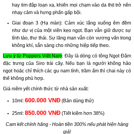
hay tim đập loạn xạ, khiến mọi chạm vào da thịt trở nên
nhạy cảm và hưng phấn gấp bội.
Giai đoạn 3 (Hạ màn): Cảm xúc lắng xuống êm đềm
như dư vị của một viên kẹo ngọt. Bạn vẫn giữ được sự
tỉnh táo, thư thái. Sự lãng mạn vẫn còn vương vấn trong
không khí, sẵn sàng cho những hiệp tiếp theo.
Lưu ý từ Poppers Việt Nam
: Đây là dòng có tông Ngọt Đậm
đặc trưng của Siro trái cây. Nếu bạn là người không hảo
ngọt hoặc chỉ thích các gu nam tính, trầm ấm thì chai này có
thể không phù hợp.
Giá niêm yết chính thức từ nhà sản xuất:
600.000 VNĐ
10ml:
(Bản dùng thử)
850.000 VNĐ
25ml:
(Tiết kiệm hơn 38%)
Cam kết chính hãng - Hoàn tiền 300% nếu phát hiện hàng
giả!