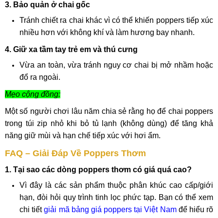
3. Bảo quản ở chai gốc
Tránh chiết ra chai khác vì có thể khiến poppers tiếp xúc
nhiều hơn với không khí và làm hương bay nhanh.
4. Giữ xa tầm tay trẻ em và thú cưng
Vừa an toàn, vừa tránh nguy cơ chai bị mở nhầm hoặc
đổ ra ngoài.
Mẹo cộng đồng:
Một số người chơi lâu năm chia sẻ rằng họ để chai poppers
trong túi zip nhỏ khi bỏ tủ lạnh (không dùng) để tăng khả
năng giữ mùi và hạn chế tiếp xúc với hơi ẩm.
FAQ – Giải Đáp Về Poppers Thơm
1. Tại sao các dòng poppers thơm có giá quá cao?
Vì đây là các sản phẩm thuộc phân khúc cao cấp/giới
hạn, đòi hỏi quy trình tinh lọc phức tạp. Bạn có thể xem
chi tiết
giải mã bảng giá poppers tại Việt Nam
để hiểu rõ