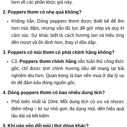
hơn về các phân khúc giá này.
2. Poppers thơm có nhẹ quá không?
Không hẳn. Dòng poppers thơm được thiết kế để êm
hơn mùi đậm, nhưng vẫn đủ lực để giữ nhịp và duy trì
cảm xúc. Sự khác biệt là cách hương lan và hiệu ứng
đến mượt và ổn định hơn, thay vì dồn dập.
3. Poppers có mùi thơm có phải chính hãng không?
Có.
Poppers thơm chính hãng
vẫn tuân thủ công thức
gốc, chỉ được tinh chỉnh hương liệu để mang lại trải
nghiệm dịu hơn. Quan trọng là bạn nên mua ở đại lý uy
tín để đảm bảo đúng nguồn gốc.
4. Dòng poppers thơm có bao nhiêu dung tích?
Phổ biến nhất là 10ml. Mỗi dung tích có ưu và nhược
điểm riêng – từ sự nhỏ gọn, đa dạng mùi, đến hiệu quả
lâu dài và tiết kiệm.
5. Khi nào nên đổi mùi / thử dòng khác?