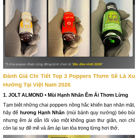
Đánh Giá Chi Tiết Top 3 Poppers Thơm Sẽ Là Xu
Hướng Tại Việt Nam 2026
1.
JOLT ALMOND
• Mùi Hạnh Nhân Êm Ái Thơm Lừng
Tạm biệt những chai poppers nồng hắc khiến bạn nhăn mặt,
hãy để
hương Hạnh Nhân
(mùi bánh quy nướng) béo bùi
nhưng êm ái dẫn lối vào một không gian thư giãn, nơi chỉ
còn lại sự đê mê và ấm áp lan tỏa trong từng hơi thở.