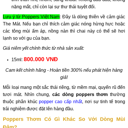
nặng mắt, chỉ còn lại sự thư thái tuyệt đối.
Lưu ý từ Poppers Việt Nam
: Đây là dòng thiên về cảm giác
The Mát. Nếu bạn chỉ thích cảm giác nóng hừng hực hoặc
các tông mùi ấm áp, nồng nàn thì chai này có thể sẽ hơi
lạnh so với gu của bạn.
Giá niêm yết chính thức từ nhà sản xuất:
800.000 VNĐ
15ml:
Cam kết chính hãng - Hoàn tiền 300% nếu phát hiện hàng
giả!
Mỗi loại mang một sắc thái riêng, từ mềm mại, quyến rũ đến
tươi mát. Nhìn chung,
các dòng poppers thơm
thường
thuộc phân khúc
popper cao cấp nhất
, nơi sự tinh tế trong
trải nghiệm được đặt lên hàng đầu.
Poppers Thơm Có Gì Khác So Với Dòng Mùi
Đậm?