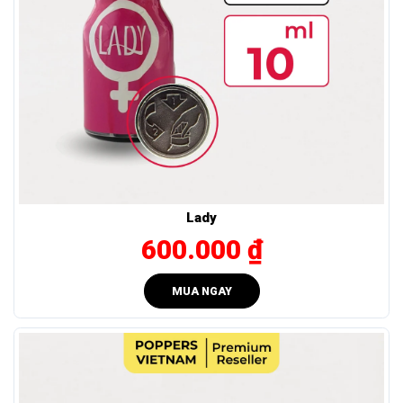
Sản phẩm này được sản xuất trực tiếp bởi
Jolt Diffusion
–
gã khổng lồ trong ngành chưng cất Nitrite tại Pháp. Công
thức Propyl độc quyền của Jolt mang lại 2 sự khác biệt lớn:
Lady
600.000 ₫
MUA NGAY
Jolt Aroma với công thức chung là Propyl.
Êm Hơn: Loại bỏ hoàn toàn cảm giác sốc nhiệt, tim đập
loạn xạ hay đau đầu sau khi dùng.