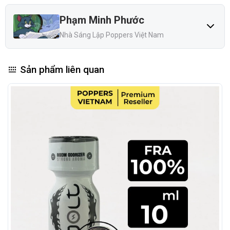
Popper Jolt Eucalyptus: Siêu Phẩm Bạch Đàn Ấm
Phạm Minh Phước
Từ Pháp
Nhà Sáng Lập Poppers Việt Nam
Sản phẩm liên quan