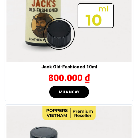
trọn vẹn.
Tìm cảm giác quen thuộc – đủ lực để phê rõ nhưng
không mất kiểm soát.
Tác dụng của JUNGLE PLATINUM 10ml có gì đặc
biệt?
Popper Jungle Platinum 10ml
mang đến hiệu ứng rõ lực –
hương dịu – phản ứng nhanh:
Jack Old-Fashioned 10ml
Lực đều: Cảm giác lan đều chỉ sau vài giây, đủ mạnh để
800.000 ₫
tạo hưng phấn rõ rệt nhưng không khiến bạn choáng
hay mất kiểm soát.
MUA NGAY
Mùi nhẹ: Mùi hương dịu, bay hơi nhanh – Không lo ảnh
hưởng đến người xung quanh.
Giãn cơ ổn định – phản ứng nhanh: Hỗ trợ tuần hoàn
máu, làm cơ thể dễ đón nhận kích thích – đặc biệt ở các
vùng nhạy cảm.