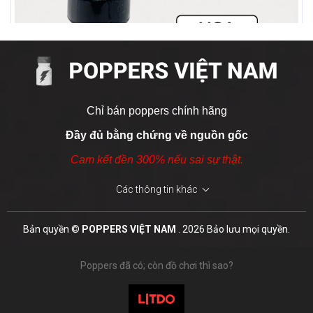
Hướng dẫn sử dụng – Bảo quản JUNGLE
PLATINUM 10ml đúng cách
Hãy dùng
popper Jungle Platinum 10ml
đúng cách để
đảm bảo hiệu quả và an toàn:
Liều lượng khuyến nghị
Chỉ bán poppers chính hãng
Bắt đầu với 1 lần hít nhẹ (không hít quá 2 lần liên tiếp).
Đầy đủ bằng chứng về nguồn gốc
Giữa các lần hít nên cách nhau ít nhất 5 phút.
Cam kết đền 300% nếu sai sự thật.
Nên bắt đầu từ liều thấp và tăng dần nếu cần.
Các thông tin khác
Cách sử dụng và bảo quản
Giữ chai cách mũi 2–3cm, hít nhẹ 1–2 giây là đủ.
Leather & Tobacco 15ml
Bản quyền ©
POPPERS VIỆT NAM
. 2026 Bảo lưu mọi quyền.
800.000 ₫
Đậy kín nắp ngay sau khi dùng, tránh tiếp xúc không khí
lâu.
Poppers đã có; còn đồ chơi thì sao?
MUA NGAY
Bảo quản nơi khô, mát (<15°C), tránh nắng và nguồn
nhiệt.