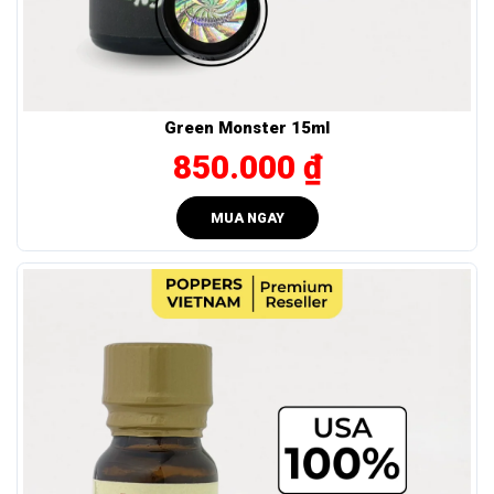
Green Monster 15ml
850.000 ₫
MUA NGAY
Thành phần của Jungle Platinum được NSX công bố minh bạch.
Ai sẽ thấy Popper Jungle Platinum 10ml thực sự phù
hợp?
Đây là một chai popper dành cho:
Người quen dùng và muốn một dòng lực rõ – cảm giác
đều.
Ưa chuộng mùi nhẹ, lên chắc và trải nghiệm phải thật