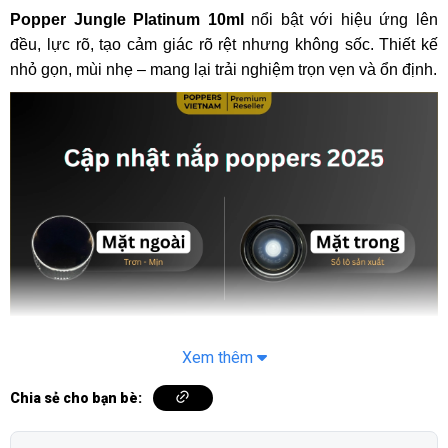
Popper Jungle Platinum 10ml
nổi bật với hiệu ứng lên
đều, lực rõ, tạo cảm giác rõ rệt nhưng không sốc. Thiết kế
nhỏ gọn, mùi nhẹ – mang lại trải nghiệm trọn vẹn và ổn định.
Nắp popper Jungle Platinum 10ml chính hãng. Check kỹ xem bạn đã dùng
Xem thêm
đúng chưa!
Chia sẻ cho bạn bè:
Popper Jungle Platinum 10ml có an toàn không?
Có an toàn khi dùng đúng cách và chọn đúng hàng chuẩn