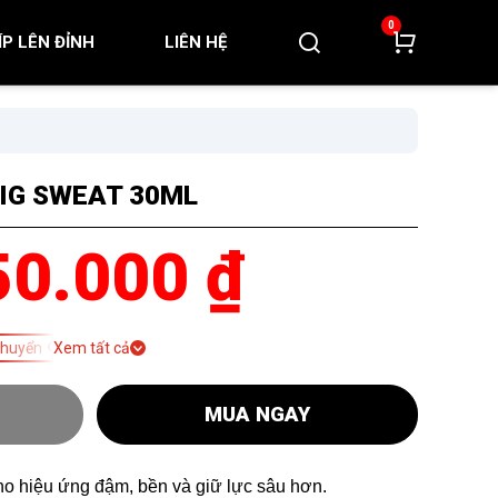
0
KÍP LÊN ĐỈNH
LIÊN HỆ
IG SWEAT 30ML
50.000 ₫
Xem tất cả
chuyển
MUA NGAY
ho hiệu ứng đậm, bền và giữ lực sâu hơn.