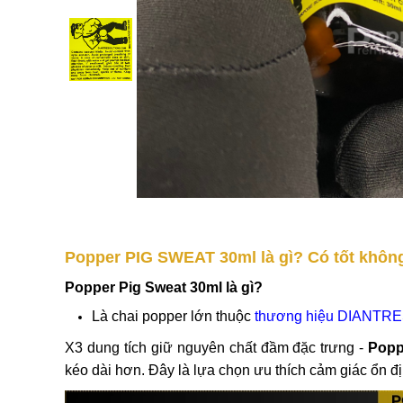
Popper PIG SWEAT 30ml là gì? Có tốt khôn
Popper Pig Sweat 30ml là gì?
Là chai popper lớn thuộc
thương hiệu DIANT
X3 dung tích giữ nguyên chất đầm đặc trưng -
Popp
kéo dài hơn. Đây là lựa chọn ưu thích cảm giác ổn 