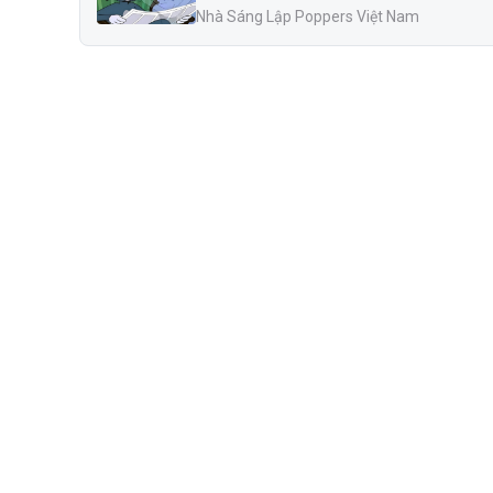
Nhà Sáng Lập Poppers Việt Nam
Nắp popper Pig Sweat 30
Popper Pig Sweat 30ml có an toàn không?
Có an toàn khi dùng đúng cách và chọn đúng hàng 
Thành phần rõ ràng: Sử dụng Isobutyl Nitrite tinh 
Xuất xứ đáng tin cậy: Sản xuất và phân phối tại
trên toàn cầu.
Hiệu quả kiểm soát tốt: Dòng Pig Sweat được đ
dẫn.