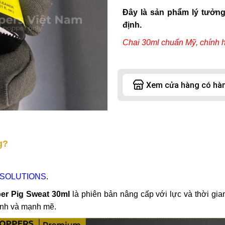
Đây là sản phẩm lý tưởn
định.
Chai 30ml chuẩn Mỹ, chính 
g?
RESOLUTIONS
.
er Pig Sweat 30ml
là phiên bản nâng cấp với lực và thời gia
định và mạnh mẽ.