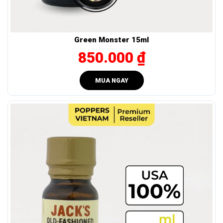
đầu, mùi hương khác biệt đánh trúng cảm giác tò mò và
giúp não bộ sẵn sàng cho trạng thái hưng phấn cao.
Tăng nhạy cảm cơ thể: Các vùng phản ứng trở nên
Green Monster 15ml
nhạy hơn với va chạm nhờ hiệu ứng giãn cơ đều.
850.000 ₫
Lực mạnh nhưng mượt mà: Không bùng nổ kiểu sốc –
thay vào đó là hiệu ứng lan nhanh, giữ lực ổn định và
MUA NGAY
bám lâu, tạo cảm giác rõ từ đầu đến cuối.
Hướng dẫn sử dụng – Bảo quản RED SIUM 30ml
đúng cách
Hãy dùng
popper Red Sium 30ml
đúng cách để đảm bảo
hiệu quả và an toàn:
Liều lượng khuyến nghị
Bắt đầu với 1 lần hít nhẹ (không hít quá 2 lần liên tiếp).
Giữa các lần hít nên cách nhau ít nhất 5 phút.
Nên bắt đầu từ liều thấp và tăng dần nếu cần.