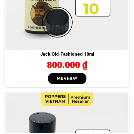
Cách sử dụng và bảo quản
Giữ chai cách mũi 2–3cm, hít nhẹ 1–2 giây là đủ.
Đậy kín nắp ngay sau khi dùng, tránh tiếp xúc không khí
lâu.
Bảo quản nơi khô, mát (<15°C), tránh nắng và nguồn
Jack Old-Fashioned 10ml
nhiệt.
800.000 ₫
Không sang chiết; dùng trong vòng 6 tháng kể từ khi mở
nắp.
MUA NGAY
Lưu ý
: Chi tiết
HDSD
đã được minh hoạ trực quan ngay bên
dưới.