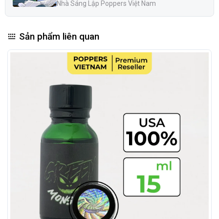
Nguồn gốc minh bạch: Sản xuất tại Mỹ bởi thương hiệu
Nhà Sáng Lập Poppers Việt Nam
lâu đời, được tin dùng rộng rãi tại thị trường nội địa.
Công thức ổn định: Được nhiều người dùng kinh
Sản phẩm liên quan
nghiệm đánh giá là an toàn nếu sử dụng đúng liều và
không lạm dụng.
Ai sẽ thấy Popper Red Sium 30ml thực sự phù hợp?
Red Sium 30ml là lựa chọn lý tưởng dành cho những ai:
Muốn cảm giác mạnh mẽ nhưng không quá gắt.
Ưa chuộng trải nghiệm khác biệt, không nhàm chán.
Nhạy cảm với mùi nồng – nhưng vẫn muốn hiệu ứng rõ
rệt ngay từ những hơi đầu tiên.
Tác dụng của RED SIUM 30ml có gì đặc biệt?
Popper Red Sium 30ml
mang đến một trải nghiệm kích
thích mạnh mẽ, kết hợp tác động sinh lý và tâm lý rõ rệt:
Kích thích tinh thần và khơi dậy cảm hứng: Ngay khi bắt