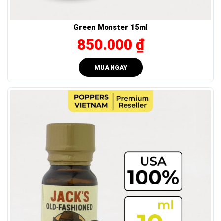
Green Monster 15ml
850.000 ₫
MUA NGAY
Minh bạch là điều tiên quyết mà mỗi doanh nghiệp sở hữu - trong đó có Quick
Silver 10ml.
Ai sẽ thấy Popper Quick Silver 10ml thực sự phù hợp?
Dòng sản phẩm này lý tưởng cho những ai:
Ưa chuộng cảm giác rõ nhưng không quá mạnh: Lên
nhanh, mượt, không gây choáng.
Muốn một dòng dễ dùng, ít gây mệt: Không cần làm
quen nhiều, cảm giác đến tự nhiên và thoải mái.
Tìm sự cân bằng giữa phê và kiểm soát: Hiệu ứng đều,
không trồi sụt – cho phép bạn tận hưởng mà vẫn làm