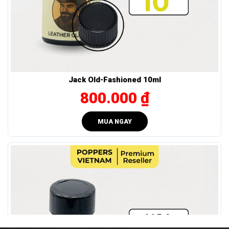
chủ trải nghiệm.
Tác dụng của QUICK SILVER 10ml có gì đặc biệt?
Popper Quick Silver 10ml
được nhiều người lựa chọn vì
mang lại kích thích rõ rệt: giúp cơ thể và tâm trí dễ dàng
bước vào trạng thái hưng phấn.
Jack Old-Fashioned 10ml
Tăng độ nhạy cảm trên cơ thể: tạo cảm giác nóng nhẹ,
800.000 ₫
ấm dần ở vùng ngực và cổ – từ đó làm tăng lưu lượng
máu đến các vùng nhạy cảm.
MUA NGAY
Kích thích tâm lý một cách cân bằng: Hiệu ứng lan tỏa
nhanh nhưng mượt, giúp đầu óc thư giãn, hưng phấn
tăng dần.
Tạo cảm giác “
sẵn sàng
” một cách tự nhiên: hỗ trợ tạo
sự kết nối tinh tế giữa cảm xúc và khoái cảm, dễ thăng
hoa trong những khoảnh khắc riêng tư mà không cần
tác động mạnh.