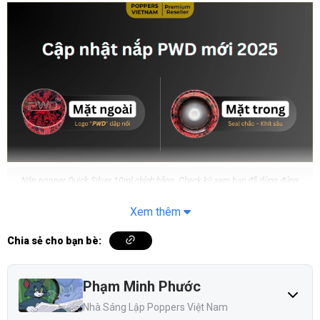
Nắp popper Quick Silver 10ml chính hãng. Check kỹ xem bạn đã dùng đúng
chưa!
Xem thêm
Popper Quick Silver 10ml có an toàn không?
Chia sẻ cho bạn bè:
Có – nếu bạn dùng đúng cách và chọn đúng hàng chính
hãng.
Phạm Minh Phước
Thành phần rõ ràng: Isobutyl Nitrite – thông tin công bố
Nhà Sáng Lập Poppers Việt Nam
trên nhãn chai.