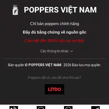
Hướng dẫn sử dụng – Bảo quản QUICK SILVER
10ml đúng cách
Hãy dùng
popper Quick Silver 10ml
đúng cách để đảm
bảo hiệu quả và an toàn:
Chỉ bán poppers chính hãng
Liều lượng khuyến nghị
Đầy đủ bằng chứng về nguồn gốc
Bắt đầu với 1 lần hít nhẹ (không hít quá 2 lần liên tiếp).
Cam kết đền 300% nếu sai sự thật.
Giữa các lần hít nên cách nhau ít nhất 5 phút.
Các thông tin khác
Nên bắt đầu từ liều thấp và tăng dần nếu cần.
Leather & Tobacco 15ml
Cách sử dụng và bảo quản
Bản quyền ©
POPPERS VIỆT NAM
. 2026 Bảo lưu mọi quyền.
800.000 ₫
Giữ chai cách mũi 2–3cm, hít nhẹ 1–2 giây là đủ.
Poppers đã có; còn đồ chơi thì sao?
Đậy kín nắp ngay sau khi dùng, tránh tiếp xúc không khí
MUA NGAY
lâu.
Bảo quản nơi khô, mát (<15°C), tránh nắng và nguồn
nhiệt.
Pig Sweat 30ml
Không sang chiết; dùng trong vòng 6 tháng kể từ khi mở