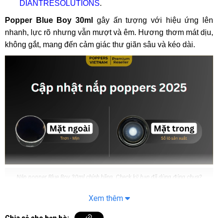
DIANTRESOLUTIONS
.
Popper Blue Boy 30ml
gây ấn tượng với hiệu ứng lên
nhanh, lực rõ nhưng vẫn mượt và êm. Hương thơm mát dịu,
không gắt, mang đến cảm giác thư giãn sâu và kéo dài.
Nắp popper Blue Boy 30ml chính hãng. Check kỹ bạn đã dùng đúng chưa?
Xem thêm
Popper Blue Boy 30ml có an toàn không?
Có an toàn khi dùng đúng cách và chọn đúng hàng chuẩn
Chia sẻ cho bạn bè: