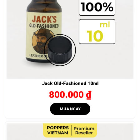
Cần một dòng popper thư giãn nhưng đủ lực, phù hợp
cho cả người mới lẫn người yêu cảm giác mượt và bền.
Tác dụng của BLUE BOY 30ml có gì đặc biệt?
Popper Blue Boy 30ml
mang đến cảm giác thư giãn sâu và
bền:
Giãn cơ mượt: Kích thích tuần hoàn máu, giúp cơ thể
nhạy với khoái cảm mà không gắt.
Lên nhanh – kéo dài: Hiệu ứng lan ngay từ vài giây đầu,
duy trì hưng phấn ổn định nhiều phút.
Jack Old-Fashioned 10ml
Mùi dịu: Hương nhẹ, bay nhanh, không gây khó chịu
800.000 ₫
cho không gian xung quanh.
Hướng dẫn sử dụng – Bảo quản BLUE BOY 30ml
MUA NGAY
đúng cách
Hãy dùng
popper Blue Boy 30ml
đúng cách để đảm bảo
hiệu quả và an toàn: