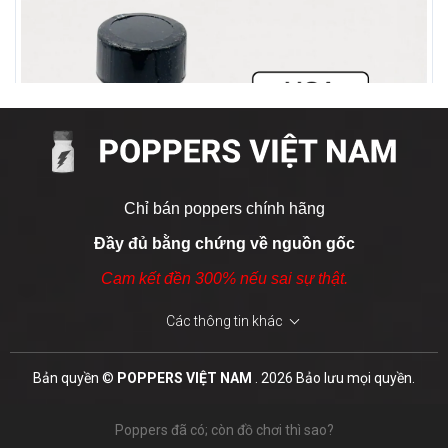
Liều lượng khuyến nghị
Bắt đầu với 3 lần hít nhẹ (không hít quá 2 lần liên tiếp).
Giữa các lần hít nên cách nhau ít nhất 5 phút.
Nên bắt đầu từ liều thấp và tăng dần nếu cần.
Cách sử dụng và bảo quản
Giữ chai cách mũi 2–3cm, hít nhẹ 3–2 giây là đủ.
Chỉ bán poppers chính hãng
Đậy kín nắp ngay sau khi dùng, tránh tiếp xúc không khí
Đầy đủ bằng chứng về nguồn gốc
lâu.
Cam kết đền 300% nếu sai sự thật.
Bảo quản nơi khô, mát (<35°C), tránh nắng và nguồn
nhiệt.
Các thông tin khác
Không sang chiết; dùng trong vòng 6 tháng kể từ khi mở
Leather & Tobacco 15ml
nắp.
Bản quyền ©
POPPERS VIỆT NAM
. 2026 Bảo lưu mọi quyền.
800.000 ₫
Lưu ý
: Chi tiết
HDSD
đã được minh hoạ trực quan ngay
Poppers đã có; còn đồ chơi thì sao?
bên dưới.