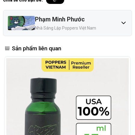
Mỹ.
Thành phần rõ ràng: Sử dụng Isobutyl Nitrite tinh khiết.
Phạm Minh Phước
Xuất xứ đáng tin cậy: Sản xuất tại Hoa Kỳ bởi thương
Nhà Sáng Lập Poppers Việt Nam
hiệu uy tín lâu đời, quen thuộc với người dùng nội địa.
Hiệu quả kiểm soát tốt: Dòng Blue Boy được đánh giá
Sản phẩm liên quan
là an toàn nếu dùng vừa đủ, không lạm dụng và tuân
theo hướng dẫn.