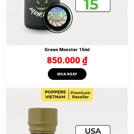
Green Monster 15ml
850.000 ₫
Minh bạch là điều mà mỗi doanh nghiệp cần có. Trong đó có Blue Boy 30ml.
MUA NGAY
Ai sẽ thấy Popper Blue Boy 30ml thực sự phù hợp?
Blue Boy 30ml là lựa chọn lý tưởng cho những ai:
Thích mùi hương dịu nhẹ, dễ chịu – không nồng, không
gắt.
Muốn hiệu ứng lên nhanh, rõ nhưng vẫn êm và duy trì
ổn định lâu dài.