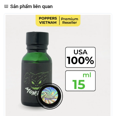
Sản phẩm liên quan
Super 96 Popper Có Phê Không? Cảm Giác Thực
Tế Khi Dùng
Super 96 mang đến cảm giác êm ái, mượt mà, đủ để lâng
lâng nhẹ nhàng, thư giãn sâu mà không sốc hay choáng
váng.
Cảm giác khi dùng như một làn sóng lướt qua: hơi thở
chậm lại, cơ thể thả lỏng, cảm xúc mở dần, duy trì ổn định