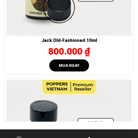
850.000 VNĐ
30ml
-
- Lựa chọn bền bỉ cho người
dùng lâu năm.
Hướng Dẫn Sử Dụng Super 96 Popper Đúng
Cách
Jack Old-Fashioned 10ml
800.000 ₫
Để đạt hiệu quả tối đa khi sử dụng Super 96 Popper và đảm
bảo an toàn trong suốt trải nghiệm, bạn cần lưu ý một số
MUA NGAY
điểm quan trọng như: cách bảo quản, cách hít để lên mượt
mà và những điều tuyệt đối không nên làm khi dùng.
Cách hít phê nhất?
Cách dùng poppers tưởng đơn giản, nhưng để “phê đúng
cách” thì có vài mẹo nhỏ:
Cách mũi 2-5cm.
Hít nhẹ – chậm – theo nhịp thở tự nhiên, không nên hít
gấp.