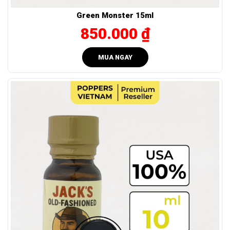
và không hụt hơi kể cả khi chơi lâu.
Green Monster 15ml
Sản xuất theo chuẩn
ISO-SOLV
, được nhiều người
850.000 ₫
dùng đánh giá là lý tưởng để giữ nhịp cảm xúc đều cho
cuộc vui lâu dài.
MUA NGAY
Ai Nên Dùng Super 96 Popper Chính Hãng?
Sản phẩm phù hợp cho:
Người mới bước vào thế giới poppers, cần trải nghiệm
êm dịu, dễ chịu.
Người thích nhẹ nhàng, lực vừa phải, muốn tận hưởng
cảm giác lâng lâng dễ chịu mà vẫn giữ tỉnh táo.
Các cặp đôi tìm kiếm sự khởi đầu nhẹ nhàng, tự nhiên,
dễ dàng hòa nhịp mà không gây mất kiểm soát.
​Giá niêm yết chính thức từ nhà sản xuất:
550.000 VNĐ
10ml
-
- Nhẹ nhàng cho trải nghiệm
đầu tiên.