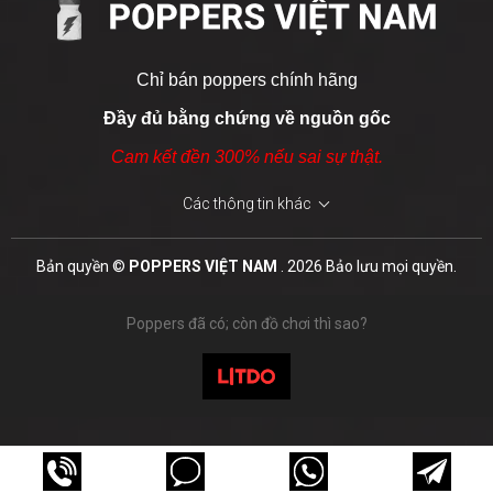
Với chai mới mở, chỉ cần 1–2 hơi là đủ lên đều.
Chỉ bán poppers chính hãng
Đầy đủ bằng chứng về nguồn gốc
Cam kết đền 300% nếu sai sự thật.
Các thông tin khác
Leather & Tobacco 15ml
Bản quyền ©
POPPERS VIỆT NAM
. 2026 Bảo lưu mọi quyền.
800.000 ₫
Poppers đã có; còn đồ chơi thì sao?
MUA NGAY
Mẹo nhỏ:
Lắc nhẹ chai trước khi mở giúp poppers “sống
dậy” mạnh hơn một chút, tuy nhiên không nên làm thường
xuyên nếu không dùng ngay.
Pig Sweat 30ml
850.000 ₫
Cách bảo quản Super 96?