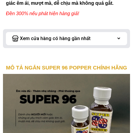
giác êm ái, mượt mà, dễ chịu mà không quá gắt.
Đền 300% nếu phát hiện hàng giả!
MÔ TẢ NGẮN SUPER 96 POPPER CHÍNH HÃNG