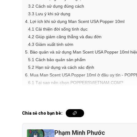
3.2 Cách sử dụng đúng cách
3.3 Lưu ý khi sử dụng
4. Lợi ích khi sử dụng Man Scent USA Popper 10ml
4.1 Cải thiện đời sống tình dục
4.2 Giúp giảm căng thẳng và đau đớn
4.3 Giảm xuất tinh sớm
5. Bảo quản và sử dụng Man Scent USA Popper 10ml hiệ
5.1 Cách bảo quản sản phẩm
5.2 Hạn sử dụng và cách xác định
6. Mua Man Scent USA Popper 10ml ở đâu uy tín - P
6.1 Tại sao nên chọn POPPERSVIETNAM.COM?
6.2 Chính sách giao hàng nhanh chóng
6.3 Đội ngũ tư vấn chuyên nghiệp
Các câu hỏi thường gặp khi mua Man Scent USA Popper
Chia sẻ cho bạn bè:
Thanh toán thế nào để nhanh chóng & an toàn nhất kh
Giao hàng Poppers có kín đáo không? Bao lâu thì nhậ
Mua Man Scent USA Popper 10ml ở đâu để đảm bảo ch
Phạm Minh Phước