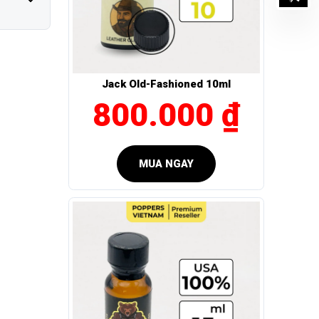
n phẩm này
khẳng định
Jack Old-Fashioned 10ml
800.000 ₫
PORATION
MUA NGAY
iếng trong