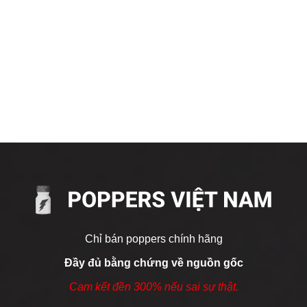
ế, đảm bảo chất lượng và an toàn cho người sử dụng. Tìm hi
Chỉ bán poppers chính hãng
Đầy đủ bằng chứng về nguồn gốc
Isobutyl Nitrite (i-BuNO2), một hợp chất hóa học được biết đ
Cam kết đền 300% nếu sai sự thật.
mạnh mẽ.