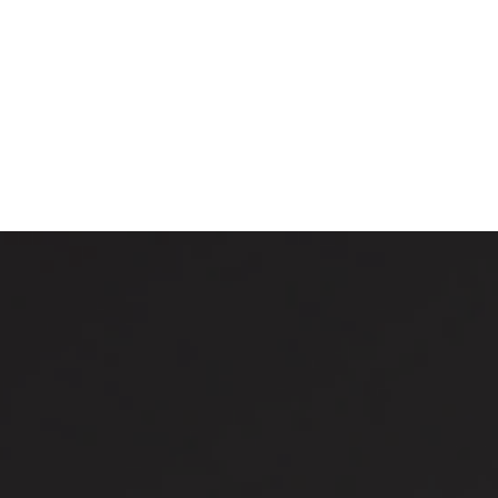
Sản phẩm này được sản xuất theo tiêu chuẩn quốc t
các sản phẩm
Diantresolutions khác tại Việt Nam!
1.2 Thành phần chính
Thành phần chính của Man Scent 10ml chính hãng là 
dụng tăng cường khoái cảm tình dục và thăng hoa 