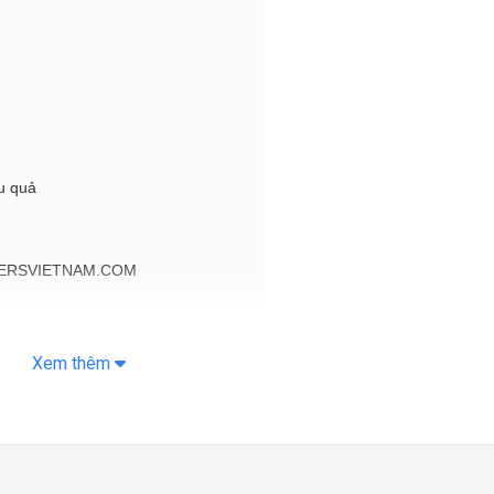
u quả
OPPERSVIETNAM.COM
Xem thêm
 10ml
i mua Man Scent USA Popper 10ml?
n được Man Scent USA Popper 10ml?
ính hãng?