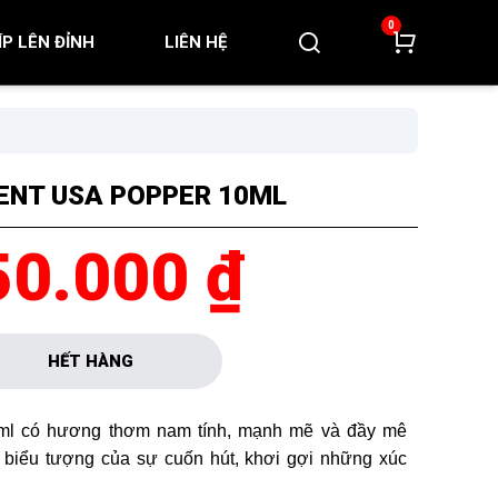
0
KÍP LÊN ĐỈNH
LIÊN HỆ
ENT USA POPPER 10ML
50.000 ₫
HẾT HÀNG
ml có hương thơm nam tính, mạnh mẽ và đầy mê
 biểu tượng của sự cuốn hút, khơi gợi những xúc