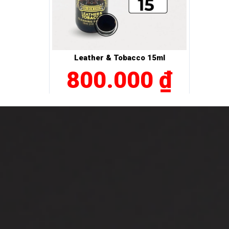
Leather & Tobacco 15ml
800.000 ₫
MUA NGAY
ểu thêm về
ến với tác