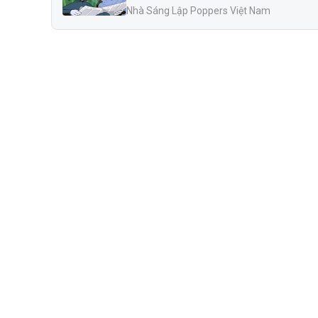
Nhà Sáng Lập Poppers Việt Nam
1. Man Scent USA Popper 10ml là gì?
Man Scent USA Popper 10ml là biểu tượng của sự 
mang đến cảm giác sảng khoái độc đáo, khác biệt ho
Được chế tác dành riêng cho những ai yêu thích sự 
cho phong cách sống đầy cảm hứng.
1.1 Xuất xứ và thương hiệu
Man Scent popper USA là sản phẩm được sản 
(
DIANTRESOLUTIONS
), địa chỉ tại 6455 Lakeview
lĩnh vực sản xuất popper chính hãng.