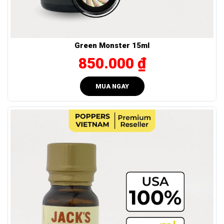
trị thực, Labyrinth USA Popper 10ml mang lại không chỉ sức
mạnh mà còn sự tinh tế, đánh thức mọi giác quan trong từng
giọt. Đây chính là lựa chọn lý tưởng để làm mới trải nghiệm,
Green Monster 15ml
một hành trình cảm xúc đầy lôi cuốn, chỉ dành riêng cho
850.000 ₫
những ai thật sự xứng đáng.
1.1 Xuất xứ, thương hiệu và vị thế trên thị trường của
MUA NGAY
Labyrinth USA Popper 10ml
Labyrinth Popper 10ml là sản phẩm cao cấp nhất của công
ty PURE COMPOUND BLENDING COMPANY LLC
(
PCBCBRANDS
), địa chỉ tại 625 nw cambray pl, Beaverton,
Oregon, Hoa Kỳ, 97006. Với bề dày kinh nghiệm trong việc
sản xuất các sản phẩm poppers chất lượng cao, PCBC luôn
cam kết mang đến những sản phẩm đáp ứng tiêu chuẩn cực
kỳ nghiêm ngặt của thị trường Mỹ, đảm bảo an toàn và hiệu
quả vượt trội. Labyrinth không chỉ là một cái tên, mà còn là
biểu tượng của chất lượng và đẳng cấp đến từ Hoa Kỳ.