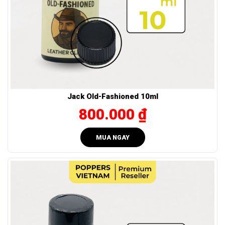
Jack Old-Fashioned 10ml
800.000 ₫
1.2 Thành phần chính và cơ chế hoạt động
Thành phần chính của Labyrinth Popper 10ml là Isobutyl
MUA NGAY
Nitrite (i-BuNO2), một hợp chất hóa học được nghiên cứu kỹ
lưỡng với khả năng tăng cường khoái cảm tình dục và
mang đến sự thăng hoa mạnh mẽ trong từng trải nghiệm.
Đặc biệt, sản phẩm không chứa bất kỳ chất gây hại cho mắt
hay những thành phần bị cấm tại Hoa Kỳ, đảm bảo an toàn
tuyệt đối cho người sử dụng.