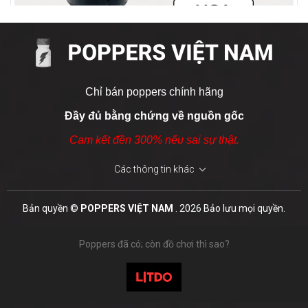
Chỉ bán poppers chính hãng
Đầy đủ bằng chứng về nguồn gốc
Cam kết đền 300% nếu sai sự thật.
Các thông tin khác
Leather & Tobacco 15ml
Bản quyền ©
POPPERS VIỆT NAM
. 2026 Bảo lưu mọi quyền.
800.000 ₫
Poppers đã có; còn đồ chơi thì sao?
MUA NGAY
Thành phần chính của Labyrinth 10ml được công bố rõ ràng