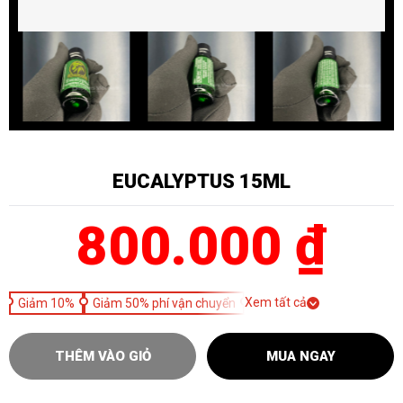
EUCALYPTUS 15ML
800.000 ₫
Xem tất cả
Giảm 10%
Giảm 50% phí vận chuyển
THÊM VÀO GIỎ
MUA NGAY