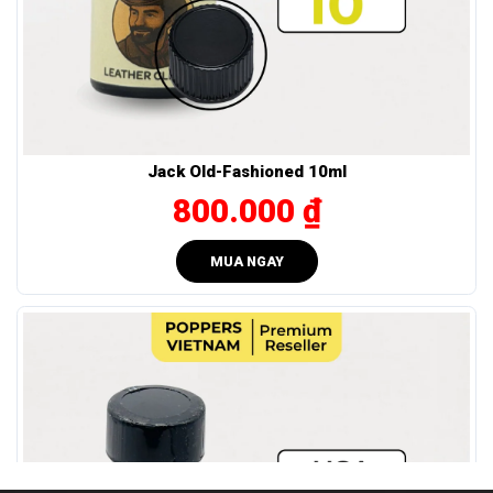
nghiệm mạnh mẽ nhưng êm.
Tác dụng của EVEREST BLUE 10ml có gì đặc
biệt?
Popper Everest Blue 10ml
mang lại hiệu ứng rõ rệt: lên
nhanh nhưng không gây sốc, giúp người dùng vừa đủ “phê”
Jack Old-Fashioned 10ml
mà vẫn dễ kiểm soát.
800.000 ₫
Giãn cơ nhanh – Cảm giác rõ: Tăng lưu thông máu,
giúp cơ thể nhạy hơn với kích thích, đặc biệt ở vùng
MUA NGAY
trung tâm.
Phản ứng tức thì – Không cần chờ lâu: Chỉ sau vài giây,
cảm giác lan tỏa mạnh mẽ nhưng êm, tạo hưng phấn rõ
rệt mà không gây choáng.
Hướng dẫn sử dụng – Bảo quản EVEREST BLUE
10ml đúng cách
Hãy dùng sản phẩm này đúng cách để đảm bảo hiệu quả và