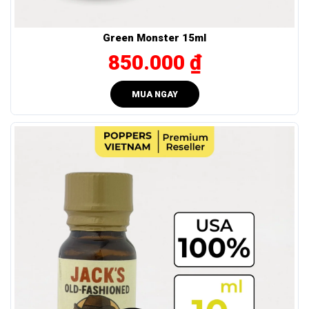
Green Monster 15ml
850.000 ₫
MUA NGAY
Thành phần của Everest Blue 10ml được NSX công bố minh bạch.
Ai sẽ thấy Popper Everest Blue 10ml thực sự phù hợp?
Everest Blue 10ml là lựa chọn đáng cân nhắc nếu bạn:
Ưu tiên mùi nhẹ, không nồng gắt, dễ chịu hơn khi sử
dụng.
Muốn cảm giác rõ ràng, lên nhanh chỉ sau vài giây mà
vẫn dễ kiểm soát.
Đang tìm một dòng popper dễ dùng, không gây choáng,
thích hợp cho cả người mới lẫn những ai mong trải