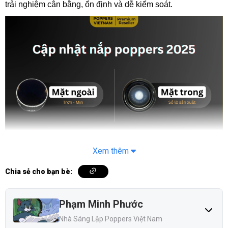
trải nghiệm cân bằng, ổn định và dễ kiểm soát.
Nắp popper Everest Blue 10ml chính hãng. Check kỹ xem bạn đã dùng đúng
Xem thêm
chưa!
Chia sẻ cho bạn bè:
Popper Everest Blue 10ml có an toàn không?
Có an toàn khi dùng đúng cách và chọn đúng hàng chuẩn
Phạm Minh Phước
Mỹ.
Nhà Sáng Lập Poppers Việt Nam
Thành phần rõ ràng: Sử dụng Isobutyl Nitrite tinh khiết.