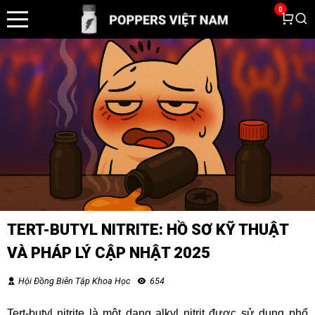
0
TERT-BUTYL NITRITE: HỒ SƠ KỸ THUẬT
VÀ PHÁP LÝ CẬP NHẬT 2025
Hội Đồng Biên Tập Khoa Học
654
Tert-butyl nitrite là một dạng alkyl nitrit được sử dụng phổ