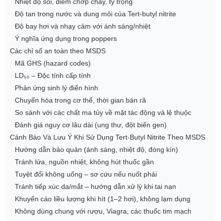
Nhiệt độ sôi, điểm chớp cháy, tỷ trọng
Độ tan trong nước và dung môi của Tert-butyl nitrite
Độ bay hơi và nhạy cảm với ánh sáng/nhiệt
Ý nghĩa ứng dụng trong poppers
Các chỉ số an toàn theo MSDS
Mã GHS (hazard codes)
LD₅₀ – Độc tính cấp tính
Phản ứng sinh lý điển hình
Chuyển hóa trong cơ thể, thời gian bán rã
So sánh với các chất ma túy về mặt tác động và lệ thuộc
Đánh giá nguy cơ lâu dài (ung thư, đột biến gen)
Cảnh Báo Và Lưu Ý Khi Sử Dụng Tert-Butyl Nitrite Theo MSDS
Hướng dẫn bảo quản (ánh sáng, nhiệt độ, đóng kín)
Tránh lửa, nguồn nhiệt, không hút thuốc gần
Tuyệt đối không uống – sơ cứu nếu nuốt phải
Tránh tiếp xúc da/mắt – hướng dẫn xử lý khi tai nạn
Khuyến cáo liều lượng khi hít (1–2 hơi), không lạm dụng
Không dùng chung với rượu, Viagra, các thuốc tim mạch