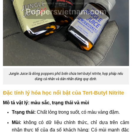
Jungle Juice là dòng poppers phổ biến chứa tert-butyl nitrite, hợp pháp nếu
dùng cá nhân và dán nhãn đúng quy định.
Đặc tính lý hóa học nổi bật của Tert-Butyl Nitrite
Mô tả vật lý: màu sắc, trạng thái và mùi
Trạng thái:
Chất lỏng trong suốt, có màu vàng đậm.
Mùi:
không có dữ liệu chính thức, chỉ dựa trên cảm
nhận thực tế của đa số khách hàng: Có mùi mạnh đặc