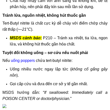
Chất này nhạy cảm với ánh sáng và không khí, dễ bị
phân hủy, nên phải đậy kín sau mỗi lần sử dụng.
Tránh lửa, nguồn nhiệt, không hút thuốc gần
Tert-Butyl nitrite là chất cực kỳ dễ cháy với điểm chớp cháy
rất thấp (
~–21°C
).
MSDS cảnh báo
:
P210 – Tránh xa nhiệt, tia lửa, ngọn
lửa, và không hút thuốc gần hóa chất.
Tuyệt đối không uống – sơ cứu nếu nuốt phải
Nếu
uống poppers
chứa tert-butyl nitrite:
Uống nhiều nước ngay lập tức (
không cố gắng gây
nôn
).
Gọi cấp cứu và đưa đến cơ sở y tế gần nhất.
MSDS hướng dẫn: “
If swallowed: Immediately call a
POISON CENTER or doctor/physician.
”