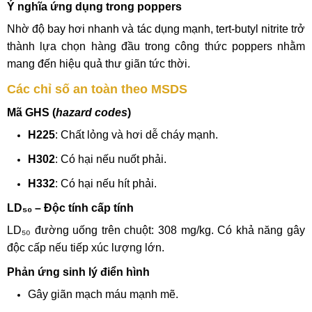
Ý nghĩa ứng dụng trong poppers
Nhờ độ bay hơi nhanh và tác dụng mạnh, tert-butyl nitrite trở
thành lựa chọn hàng đầu trong công thức poppers nhằm
mang đến hiệu quả thư giãn tức thời.
Các chỉ số an toàn theo MSDS
Mã GHS (
hazard codes
)
H225
: Chất lỏng và hơi dễ cháy mạnh.
H302
: Có hại nếu nuốt phải.
H332
: Có hại nếu hít phải.
LD₅₀ – Độc tính cấp tính
LD₅₀ đường uống trên chuột: 308 mg/kg. Có khả năng gây
độc cấp nếu tiếp xúc lượng lớn.
Phản ứng sinh lý điển hình
Gây giãn mạch máu mạnh mẽ.