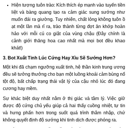
Hiện tượng tuôn trào: Kích thích ép mạnh vào tuyến tiền
liệt và bàng quang tạo ra cảm giác sung sướng như
muốn đái ra giường. Tuy nhiên, chất lỏng không tuôn ồ
ạt một lần mà rỉ ra, trào thành từng đợt ăn khớp hoàn
hảo với mỗi cú co giật của vùng chậu (Đây chính là
cảnh giới thăng hoa cao nhất mà mọi bot đều khao
khát!)
3. Bot Xuất Tinh Lúc Cứng Hay Xìu Sẽ Sướng Hơn?
Một khi đã chạm ngưỡng xuất tinh, hệ thần kinh trung ương
đều sẽ tưởng thưởng cho bạn một luồng khoái cảm bùng nổ
tột độ, bất chấp trạng thái vật lý của cậu nhỏ lúc đó đang
cương hay mềm.
Sự khác biệt duy nhất nằm ở thị giác và tâm lý. Việc giữ
được độ cứng chủ yếu giúp cả hai thấy cuồng nhiệt, tự tin
và hưng phấn hơn trong suốt quá trình thâm nhập, chứ
không quyết định độ sướng khi tinh dịch được phóng ra.