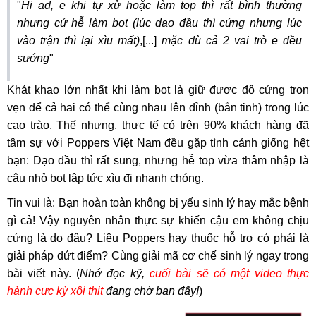
"
Hi ad, e khi tự xử hoặc làm top thì rất bình thường
nhưng cứ hễ làm bot (lúc dạo đầu thì cứng nhưng lúc
vào trận thì lại xìu mất)
,[...]
mặc dù cả 2 vai trò e đều
sướng
"
Khát khao lớn nhất khi làm bot là giữ được độ cứng trọn
vẹn để cả hai có thể cùng nhau lên đỉnh (bắn tinh) trong lúc
cao trào. Thế nhưng, thực tế có trên 90% khách hàng đã
tâm sự với Poppers Việt Nam đều gặp tình cảnh giống hệt
bạn: Dạo đầu thì rất sung, nhưng hễ top vừa thâm nhập là
cậu nhỏ bot lập tức xìu đi nhanh chóng.
Tin vui là: Bạn hoàn toàn không bị yếu sinh lý hay mắc bệnh
gì cả! Vậy nguyên nhân thực sự khiến cậu em không chịu
cứng là do đâu? Liệu Poppers hay thuốc hỗ trợ có phải là
giải pháp dứt điểm? Cùng giải mã cơ chế sinh lý ngay trong
bài viết này. (
Nhớ đọc kỹ,
cuối bài sẽ có một video thực
hành cực kỳ xôi thịt
đang chờ bạn đấy!
)