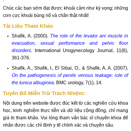
Chúc các bạn sớm đạt được khoái cảm như kỳ vọng; những
cơn cực khoái bùng nổ và chân thật nhất!
Tài Liệu Tham Khảo
Shafik, A. (2000).
The role of the levator ani muscle in
evacuation, sexual performance and pelvic floor
disorders
. International Urogynecology Journal, 11(6),
361-376.
Shafik, A., Shafik, I., El Sibai, O., & Shafik, A. A. (2007).
On the pathogenesis of penile venous leakage: role of
the tunica albuginea
. BMC urology, 7(1), 14.
Tuyên Bố Miễn Trừ Trách Nhiệm:
Nội dung trên website được đúc kết từ các nghiên cứu khoa
học, kinh nghiệm thực tiễn và dữ liệu cộng đồng, chỉ mang
giá trị tham khảo. Vui lòng tham vấn bác sĩ chuyên khoa để
nhận được các chỉ định y tế chính xác và chuyên sâu.