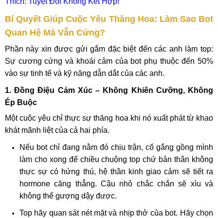
Thích: Tuyệt Đối Không Kết Hợp!
Bí Quyết Giúp Cuộc Yêu Thăng Hoa: Làm Sao Bot
Quan Hệ Mà Vẫn Cứng?
Phần này xin được gửi gắm đặc biệt đến các anh làm top:
Sự cương cứng và khoái cảm của bot phụ thuộc đến 50%
vào sự tinh tế và kỹ năng dẫn dắt của các anh.
1. Đồng Điệu Cảm Xúc – Không Khiên Cưỡng, Không
Ép Buộc
Một cuộc yêu chỉ thực sự thăng hoa khi nó xuất phát từ khao
khát mãnh liệt của cả hai phía.
Nếu bot chỉ đang nằm đó chịu trận, cố gắng gồng mình
làm cho xong để chiều chuộng top chứ bản thân không
thực sự có hứng thú, hệ thần kinh giao cảm sẽ tiết ra
hormone căng thẳng. Cậu nhỏ chắc chắn sẽ xìu và
không thể gượng dậy được.
Top hãy quan sát nét mặt và nhịp thở của bot. Hãy chọn