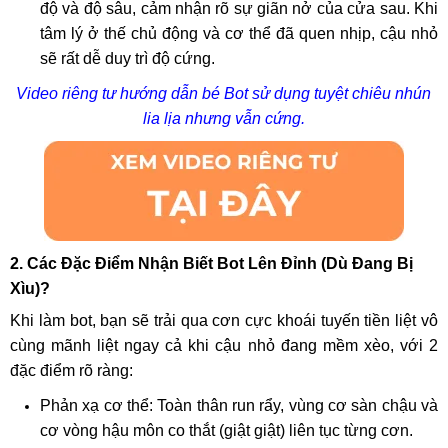
độ và độ sâu, cảm nhận rõ sự giãn nở của cửa sau. Khi
tâm lý ở thế chủ động và cơ thể đã quen nhịp, cậu nhỏ
sẽ rất dễ duy trì độ cứng.
​Video riêng tư hướng dẫn bé Bot sử dụng tuyệt chiêu nhún
lia lịa nhưng vẫn cứng.
2. Các Đặc Điểm Nhận Biết Bot Lên Đỉnh (Dù Đang Bị
Xìu)?
Khi làm bot, bạn sẽ trải qua cơn cực khoái tuyến tiền liệt vô
cùng mãnh liệt ngay cả khi cậu nhỏ đang mềm xèo, với 2
đặc điểm rõ ràng:
Phản xạ cơ thể: Toàn thân run rẩy, vùng cơ sàn chậu và
cơ vòng hậu môn co thắt (giật giật) liên tục từng cơn.