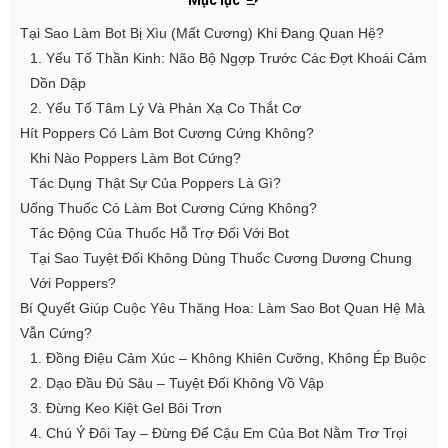
Tại Sao Làm Bot Bị Xìu (Mất Cương) Khi Đang Quan Hệ?
1. Yếu Tố Thần Kinh: Não Bộ Ngợp Trước Các Đợt Khoái Cảm
Dồn Dập
2. Yếu Tố Tâm Lý Và Phản Xạ Co Thắt Cơ
Hít Poppers Có Làm Bot Cương Cứng Không?
Khi Nào Poppers Làm Bot Cứng?
Tác Dụng Thật Sự Của Poppers Là Gì?
Uống Thuốc Có Làm Bot Cương Cứng Không?
Tác Động Của Thuốc Hỗ Trợ Đối Với Bot
Tại Sao Tuyệt Đối Không Dùng Thuốc Cương Dương Chung
Với Poppers?
Bí Quyết Giúp Cuộc Yêu Thăng Hoa: Làm Sao Bot Quan Hệ Mà
Vẫn Cứng?
1. Đồng Điệu Cảm Xúc – Không Khiên Cưỡng, Không Ép Buộc
2. Dạo Đầu Đủ Sâu – Tuyệt Đối Không Vồ Vập
3. Đừng Keo Kiệt Gel Bôi Trơn
4. Chú Ý Đôi Tay – Đừng Để Cậu Em Của Bot Nằm Trơ Trọi