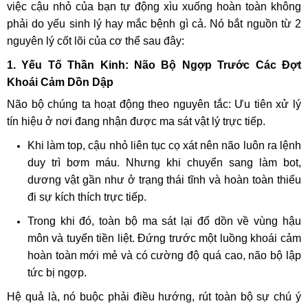
việc cậu nhỏ của bạn tự động xìu xuống hoàn toàn không
phải do yếu sinh lý hay mắc bệnh gì cả. Nó bắt nguồn từ 2
nguyên lý cốt lõi của cơ thể sau đây:
1. Yếu Tố Thần Kinh: Não Bộ Ngợp Trước Các Đợt
Khoái Cảm Dồn Dập
Não bộ chúng ta hoạt động theo nguyên tắc: Ưu tiên xử lý
tín hiệu ở nơi đang nhận được ma sát vật lý trực tiếp.
Khi làm top, cậu nhỏ liên tục cọ xát nên não luôn ra lệnh
duy trì bơm máu. Nhưng khi chuyển sang làm bot,
dương vật gần như ở trạng thái tĩnh và hoàn toàn thiếu
đi sự kích thích trực tiếp.
Trong khi đó, toàn bộ ma sát lại đổ dồn về vùng hậu
môn và tuyến tiền liệt. Đứng trước một luồng khoái cảm
hoàn toàn mới mẻ và có cường độ quá cao, não bộ lập
tức bị ngợp.
Hệ quả là, nó buộc phải điều hướng, rút toàn bộ sự chú ý