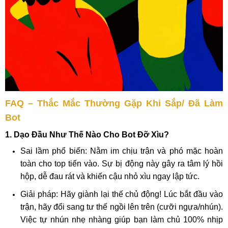
FAQ – Thắc Mắc Thường Gặp Khi Sắp/ Đã Làm
Bot
1. Dạo Đầu Như Thế Nào Cho Bot Đỡ Xìu?
Sai lầm phổ biến: Nằm im chịu trận và phó mặc hoàn
toàn cho top tiến vào. Sự bị động này gây ra tâm lý hồi
hộp, dễ đau rát và khiến cậu nhỏ xìu ngay lập tức.
Giải pháp: Hãy giành lại thế chủ động! Lúc bắt đầu vào
trận, hãy đổi sang tư thế ngồi lên trên (cưỡi ngựa/nhún).
Việc tự nhún nhẹ nhàng giúp bạn làm chủ 100% nhịp