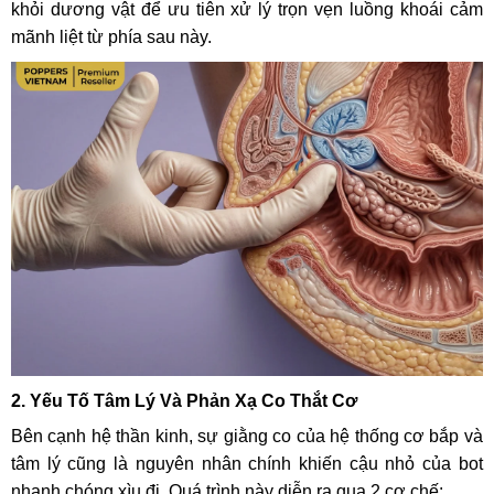
khỏi dương vật để ưu tiên xử lý trọn vẹn luồng khoái cảm
mãnh liệt từ phía sau này.
2. Yếu Tố Tâm Lý Và Phản Xạ Co Thắt Cơ
Bên cạnh hệ thần kinh, sự giằng co của hệ thống cơ bắp và
tâm lý cũng là nguyên nhân chính khiến cậu nhỏ của bot
nhanh chóng xìu đi. Quá trình này diễn ra qua 2 cơ chế: