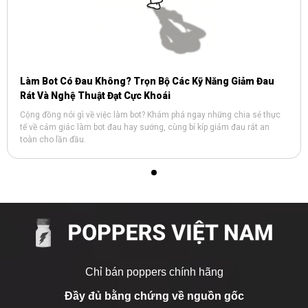
Làm Bot Có Đau Không? Trọn Bộ Các Kỹ Năng Giảm Đau
Rát Và Nghệ Thuật Đạt Cực Khoái
Cộng đồng nói gì về việc làm bot? Khám phá ngay những chia sẻ thực
tế về cảm giác làm bot đau hay sướng, cùng bí kíp giảm đau rát an
toàn cho lần đầu.
Chỉ bán poppers chính hãng
Đầy đủ bằng chứng về nguồn gốc