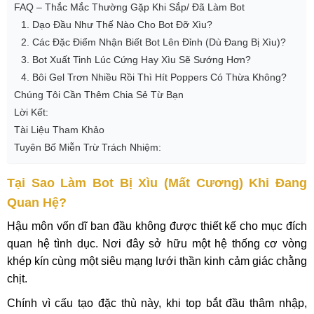
FAQ – Thắc Mắc Thường Gặp Khi Sắp/ Đã Làm Bot
1. Dạo Đầu Như Thế Nào Cho Bot Đỡ Xìu?
2. Các Đặc Điểm Nhận Biết Bot Lên Đỉnh (Dù Đang Bị Xìu)?
3. Bot Xuất Tinh Lúc Cứng Hay Xìu Sẽ Sướng Hơn?
4. Bôi Gel Trơn Nhiều Rồi Thì Hít Poppers Có Thừa Không?
Chúng Tôi Cần Thêm Chia Sẻ Từ Bạn
Lời Kết:
Tài Liệu Tham Khảo
Tuyên Bố Miễn Trừ Trách Nhiệm:
Tại Sao Làm Bot Bị Xìu (Mất Cương) Khi Đang
Quan Hệ?
Hậu môn vốn dĩ ban đầu không được thiết kế cho mục đích
quan hệ tình dục. Nơi đây sở hữu một hệ thống cơ vòng
khép kín cùng một siêu mạng lưới thần kinh cảm giác chằng
chịt.
Chính vì cấu tạo đặc thù này, khi top bắt đầu thâm nhập,