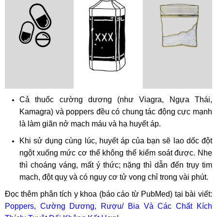
Cả thuốc cường dương (như Viagra, Ngựa Thái,
Kamagra) và poppers đều có chung tác động cực mạnh
là làm giãn nở mạch máu và hạ huyết áp.
Khi sử dụng cùng lúc, huyết áp của bạn sẽ lao dốc đột
ngột xuống mức cơ thể không thể kiểm soát được. Nhẹ
thì choáng váng, mất ý thức; nặng thì dẫn đến trụy tim
mạch, đột quỵ và có nguy cơ tử vong chỉ trong vài phút.
Đọc thêm phân tích y khoa (báo cáo từ PubMed) tại bài viết:
Poppers, Cường Dương, Rượu/ Bia Và Các Chất Kích