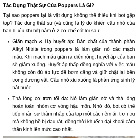
Tác Dụng Thật Sự Của Poppers Là Gì?
Tại sao poppers lại là vật dụng không thể thiếu khi bot gặp
top? Tác dụng thật sự (và cũng là lý do khiến cậu nhỏ của
bạn bị xìu khi hít) nằm ở 2 cơ chế cốt lõi sau:
Giãn mạch & Hạ huyết áp: Bản chất của thành phần
Alkyl Nitrite trong poppers là làm giãn nở các mạch
máu. Khi mạch máu giãn ra diện rộng, huyết áp của bạn
sẽ giảm xuống. Huyết áp thấp đồng nghĩa với việc máu
không còn đủ áp lực để bơm căng và giữ chặt lại bên
trong dương vật. Cậu nhỏ xìu xuống là phản ứng sinh lý
bắt buộc.
Thả lỏng cơ trơn tối đa: Nó làm giãn nở và thả lỏng
hoàn toàn nhóm cơ vòng hậu môn. Nhờ đó, bot có thể
tiếp nhận sự thâm nhập của top một cách êm ái, trơn tru
mà không hề bị đau rát, đồng thời khuếch đại khoái cảm
thần kinh lên mức cao nhất.