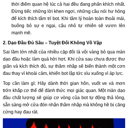
thời điểm quan hệ lúc cả hai đều đang phấn khích nhất.
Đừng tiếc những lời khen ngợi, những câu nói hư hỏng
để kích thích tâm trí bot. Khi tâm lý hoàn toàn thoải mái,
buông bỏ sự e ngại, cậu nhỏ tự nhiên sẽ vươn lên
mạnh mẽ.
2. Dạo Đầu Đủ Sâu – Tuyệt Đối Không Vồ Vập
Sai lầm lớn nhất của nhiều cặp đôi là vội vàng bỏ qua màn
dạo đầu hoặc làm quá hời hợt. Khi cửa sau chưa được thư
giãn và kích thích đủ, sự thâm nhập sẽ biến thành một cơn
đau thay vì khoái cảm, khiến bot lập tức xìu xuống vì áp lực.
Top cần làm gì: Hãy dành thời gian hôn, vuốt ve và mơn
trớn khắp cơ thể để đánh thức mọi giác quan. Một màn dạo
đầu chất lượng sẽ giúp cơ vòng của bot tự động thả lỏng,
sẵn sàng mở cửa đón nhận thâm nhập mà không hề bị căng
cứng hay đau rát.