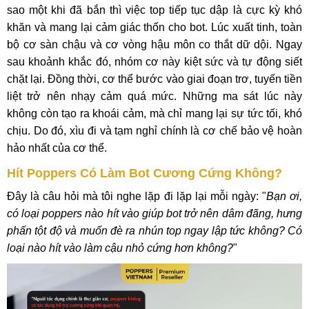
sao một khi đã bắn thì việc top tiếp tục dập là cực kỳ khó
khăn và mang lại cảm giác thốn cho bot. Lúc xuất tinh, toàn
bộ cơ sàn chậu và cơ vòng hậu môn co thắt dữ dội. Ngay
sau khoảnh khắc đó, nhóm cơ này kiệt sức và tự động siết
chặt lại. Đồng thời, cơ thể bước vào giai đoạn trơ, tuyến tiền
liệt trở nên nhạy cảm quá mức. Những ma sát lúc này
không còn tạo ra khoái cảm, mà chỉ mang lại sự tức tối, khó
chịu. Do đó, xìu đi và tạm nghỉ chính là cơ chế bảo vệ hoàn
hảo nhất của cơ thể.
Hít Poppers Có Làm Bot Cương Cứng Không?
Đây là câu hỏi mà tôi nghe lặp đi lặp lại mỗi ngày: "
Bạn ơi,
có loại poppers nào hít vào giúp bot trở nên dâm đãng, hưng
phấn tột độ và muốn đè ra nhún top ngay lập tức không? Có
loại nào hít vào làm cậu nhỏ cứng hơn không?
"