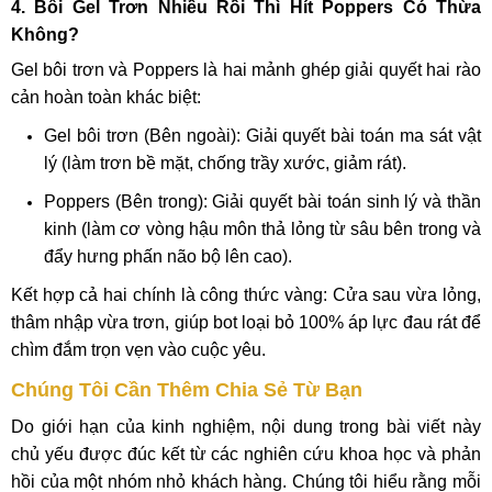
4. Bôi Gel Trơn Nhiều Rồi Thì Hít Poppers Có Thừa
Không?
Gel bôi trơn và Poppers là hai mảnh ghép giải quyết hai rào
cản hoàn toàn khác biệt:
Gel bôi trơn (Bên ngoài): Giải quyết bài toán ma sát vật
lý (làm trơn bề mặt, chống trầy xước, giảm rát).
Poppers (Bên trong): Giải quyết bài toán sinh lý và thần
kinh (làm cơ vòng hậu môn thả lỏng từ sâu bên trong và
đẩy hưng phấn não bộ lên cao).
Kết hợp cả hai chính là công thức vàng: Cửa sau vừa lỏng,
thâm nhập vừa trơn, giúp bot loại bỏ 100% áp lực đau rát để
chìm đắm trọn vẹn vào cuộc yêu.
Chúng Tôi Cần Thêm Chia Sẻ Từ Bạn
Do giới hạn của kinh nghiệm, nội dung trong bài viết này
chủ yếu được đúc kết từ các nghiên cứu khoa học và phản
hồi của một nhóm nhỏ khách hàng. Chúng tôi hiểu rằng mỗi