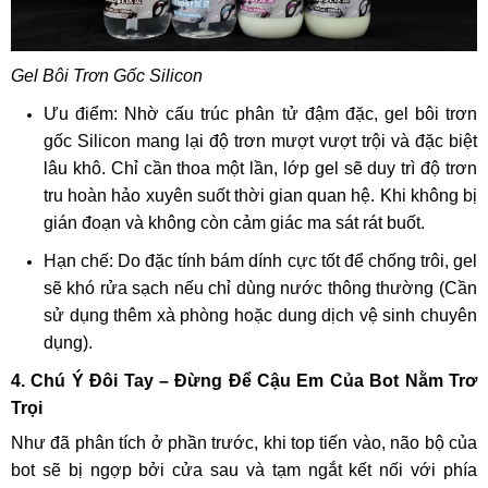
Gel Bôi Trơn Gốc Silicon
Ưu điểm: Nhờ cấu trúc phân tử đậm đặc, gel bôi trơn
gốc Silicon mang lại độ trơn mượt vượt trội và đặc biệt
lâu khô. Chỉ cần thoa một lần, lớp gel sẽ duy trì độ trơn
tru hoàn hảo xuyên suốt thời gian quan hệ. Khi không bị
gián đoạn và không còn cảm giác ma sát rát buốt.
Hạn chế: Do đặc tính bám dính cực tốt để chống trôi, gel
sẽ khó rửa sạch nếu chỉ dùng nước thông thường (Cần
sử dụng thêm xà phòng hoặc dung dịch vệ sinh chuyên
dụng).
4. Chú Ý Đôi Tay – Đừng Để Cậu Em Của Bot Nằm Trơ
Trọi
Như đã phân tích ở phần trước, khi top tiến vào, não bộ của
bot sẽ bị ngợp bởi cửa sau và tạm ngắt kết nối với phía