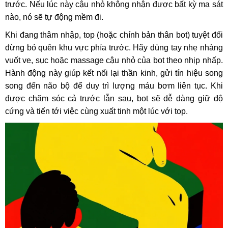
trước. Nếu lúc này cậu nhỏ không nhận được bất kỳ ma sát
nào, nó sẽ tự động mềm đi.
Khi đang thâm nhập, top (hoặc chính bản thân bot) tuyệt đối
đừng bỏ quên khu vực phía trước. Hãy dùng tay nhẹ nhàng
vuốt ve, sục hoặc massage cậu nhỏ của bot theo nhịp nhấp.
Hành động này giúp kết nối lại thần kinh, gửi tín hiệu song
song đến não bộ để duy trì lượng máu bơm liên tục. Khi
được chăm sóc cả trước lẫn sau, bot sẽ dễ dàng giữ độ
cứng và tiến tới việc cùng xuất tinh một lúc với top.