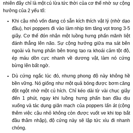
nhiên đây chỉ là một cú lừa tức thời của cơ thể nhờ sự cộng
hưởng của 2 yếu tố:
Khi cậu nhỏ vốn đang có sẵn kích thích vật lý (nhờ dạo
đầu), hơi poppers đi vào làm nhịp tim tăng vọt trong 3-5
giây. Cơ thể đón nhận một luồng hưng phấn mãnh liệt
đánh thẳng lên não. Sự cộng hưởng giữa ma sát bên
ngoài và hưng phấn bên trong tạo ra khoái cảm tột độ,
ép máu dồn cực nhanh về dương vật, làm nó cứng
bừng lên bất ngờ.
Dù cứng ngắc lúc đó, nhưng phong độ này không hề
bền vững. Nó giống như một quả bóng được bơm căng
đột ngột nhờ một cú hích. Chỉ kéo dài từ vài chục giây
đến 1 phút, ngay khi luồng hưng phấn ban đầu dịu
xuống và tác dụng giãn mạch của poppers lấn át (cộng
thêm việc cậu nhỏ không còn được vuốt ve khi top bắt
đầu thâm nhập), độ cứng này sẽ lập tức xìu đi nhanh
chóng.