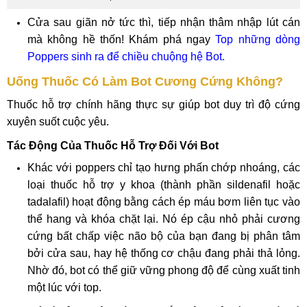
Cửa sau giãn nở tức thì, tiếp nhận thâm nhập lút cán
mà không hề thốn! Khám phá ngay
Top những dòng
Poppers sinh ra để chiều chuộng hệ Bot.
Uống Thuốc Có Làm Bot Cương Cứng Không?
Thuốc hỗ trợ chính hãng thực sự giúp bot duy trì độ cứng
xuyên suốt cuộc yêu.
Tác Động Của Thuốc Hỗ Trợ Đối Với Bot
Khác với poppers chỉ tạo hưng phấn chớp nhoáng, các
loại thuốc hỗ trợ y khoa (thành phần sildenafil hoặc
tadalafil) hoạt động bằng cách ép máu bơm liên tục vào
thể hang và khóa chặt lại. Nó ép cậu nhỏ phải cương
cứng bất chấp việc não bộ của bạn đang bị phân tâm
bởi cửa sau, hay hệ thống cơ chậu đang phải thả lỏng.
Nhờ đó, bot có thể giữ vững phong độ để cùng xuất tinh
một lúc với top.