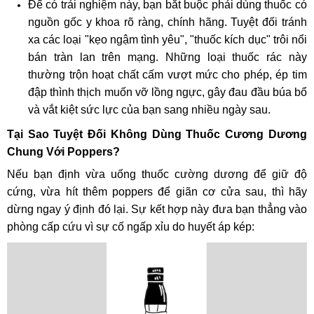
Để có trải nghiệm này, bạn bắt buộc phải dùng thuốc có
nguồn gốc y khoa rõ ràng, chính hãng. Tuyệt đối tránh
xa các loại "kẹo ngậm tình yêu", "thuốc kích dục" trôi nổi
bán tràn lan trên mạng. Những loại thuốc rác này
thường trộn hoạt chất cấm vượt mức cho phép, ép tim
đập thình thịch muốn vỡ lồng ngực, gây đau đầu búa bổ
và vắt kiệt sức lực của bạn sang nhiều ngày sau.
Tại Sao Tuyệt Đối Không Dùng Thuốc Cương Dương
Chung Với Poppers?
Nếu bạn định vừa uống thuốc cường dương để giữ độ
cứng, vừa hít thêm poppers để giãn cơ cửa sau, thì hãy
dừng ngay ý định đó lại. Sự kết hợp này đưa bạn thẳng vào
phòng cấp cứu vì sự cố ngấp xỉu do huyết áp kép: