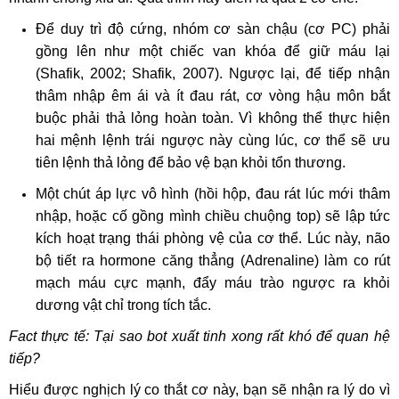
Để duy trì độ cứng, nhóm cơ sàn chậu (cơ PC) phải
gồng lên như một chiếc van khóa để giữ máu lại
(Shafik, 2002; Shafik, 2007). Ngược lại, để tiếp nhận
thâm nhập êm ái và ít đau rát, cơ vòng hậu môn bắt
buộc phải thả lỏng hoàn toàn. Vì không thể thực hiện
hai mệnh lệnh trái ngược này cùng lúc, cơ thể sẽ ưu
tiên lệnh thả lỏng để bảo vệ bạn khỏi tổn thương.
Một chút áp lực vô hình (hồi hộp, đau rát lúc mới thâm
nhập, hoặc cố gồng mình chiều chuộng top) sẽ lập tức
kích hoạt trạng thái phòng vệ của cơ thể. Lúc này, não
bộ tiết ra hormone căng thẳng (Adrenaline) làm co rút
mạch máu cực mạnh, đẩy máu trào ngược ra khỏi
dương vật chỉ trong tích tắc.
Fact thực tế: Tại sao bot xuất tinh xong rất khó để quan hệ
tiếp?
Hiểu được nghịch lý co thắt cơ này, bạn sẽ nhận ra lý do vì