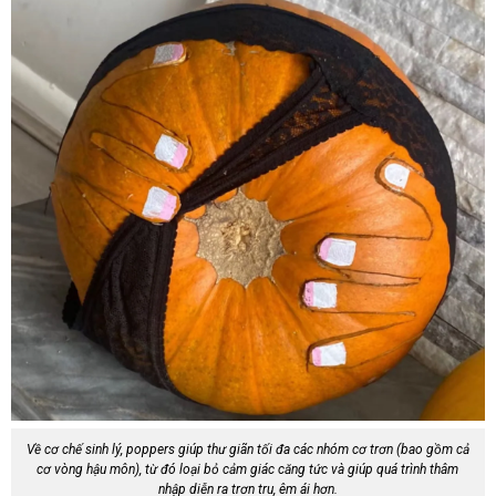
Về cơ chế sinh lý, poppers giúp thư giãn tối đa các nhóm cơ trơn (bao gồm cả
cơ vòng hậu môn), từ đó loại bỏ cảm giác căng tức và giúp quá trình thâm
nhập diễn ra trơn tru, êm ái hơn.